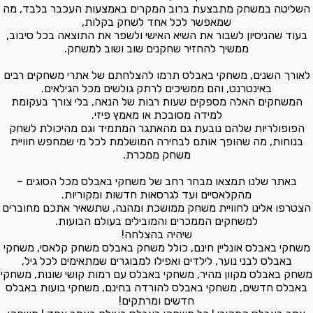
השליטה במשחק מתבצעת ברוב המקרים באמצעות העכבר בלבד, מה
שמאפשר לכל אחד לשחק בקלות,
בעוד שהניסיון לשבור את השיא האישי ולשפר את התוצאה בכל סיבוב,
ממשיך להחזיר שחקנים שוב ושוב למשחק.
לאורך השנים, משחקי באבלס תרמו להצלחתם של אתרי משחקים רבים
באינטרנט, והם ממשיכים לרתק גולשים מכל הגילאים.
המשחקים האלה מספקים שעות רבות של הנאה, בלי צורך בעקומת
למידה מסובכת או מאמץ פיזי.
הפופולריות שלהם נובעת גם מהאתגר המתמיד וגם מהיכולת לשחק
בנוחות, מה שהופך אותם לבחירה המושלמת לכל מי שמחפש חוויית
משחק ממכרת.
באתר שלנו תמצאו מבחר רחב של משחקי באבלס מכל הסוגים –
מהקלאסיים ועד לגרסאות חדשות ומקוריות.
הצטרפו אלינו לחוויית משחק ממושכת ומהנה, שתשאיר אתכם מחוברים
למשחקים הממכרים והמובילים בעולם הבועות.
שיהיה בהצלחה!
משחקי באבלס אונליין חינם, כולל משחק באבלס משחק קלאסי, משחקי
באבלס לבני נוער, לילדים ואפילו למבוגרים שמתאימים לכל גיל,
משחק באבלס מקוון מהיר, משחקי באבלס עם רמות קושי שונות, משחקי
באבלס חדשים, משחקי באבלס להורדה בחינם, משחקי בועות באבלס
חדשים ומרתקים!