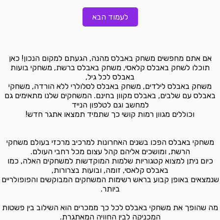
לעמוד הבא
אם אתם מחפשים משחק באבלס מהנה, הגעתם למקום הנכון! כאן
תוכלו לשחק באבלס קלאסי, משחק באבלס ברשת, משחקי בועות
באבלס לכל גיל,
משחק באבלס לילדים, משחק באבלס לסלולרי ללא הורדה, משחקי
באבלס עם שלבים, באבלס מקוון בחינם. המשחקים שלנו מתאימים גם
למחשב וגם לטלפון הנייד
וכוללים מגוון רמות קושי כך שתמיד תמצאו אתגר חדש!
משחקי באבלס הפכו בשנים האחרונות למרכיב מרכזי בעולם משחקי
הרשת, ומושכים אליהם קהל עצום מכל רחבי העולם.
כיום ניתן למצוא קטגוריות שלמות המוקדשות למשחקים האלה, כמו
באבלס קלאסי, זומה, ובועות בצרורות,
שנמצאים באופן קבוע בראש רשימות המשחקים המבוקשים והפופולריים
ביותר.
מה שהופך את משחקי באבלס לכל כך ממכרים הוא השילוב בין פשטות
המכניקה לבין החוויה המאתגרת.